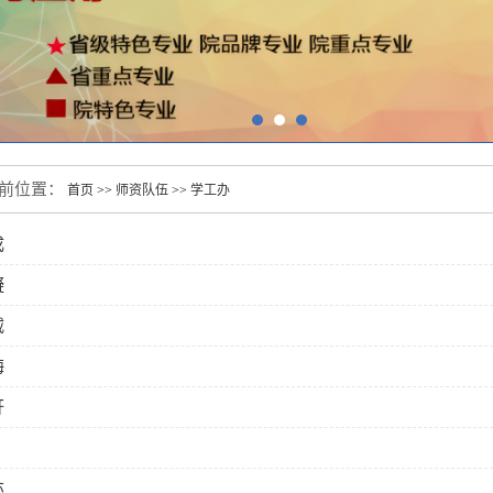
前位置：
首页
>>
师资队伍
>>
学工办
成
凝
威
梅
轩
亦