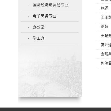
国际经济与贸易专业
施源
电子商务专业
王圣
徐超
办公室
王楚
学工办
高开
金玢
何浣