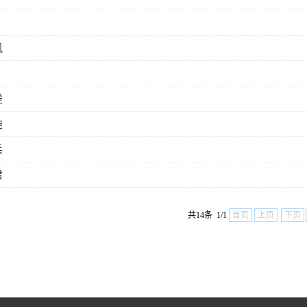
凯
楚
迪
兵
君
共14条 1/1
首页
上页
下页